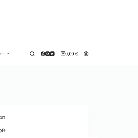
e
er
0,00
€
Warenkorb
ort
pfe