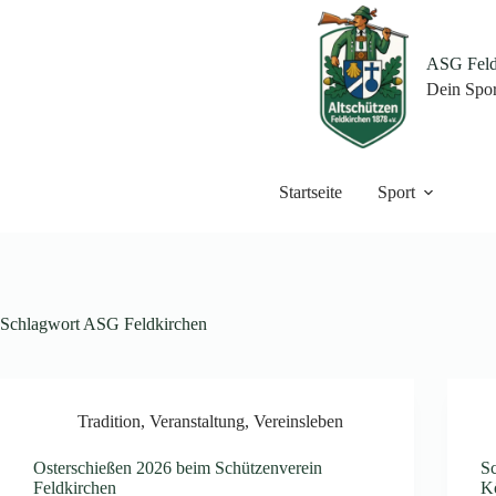
Zum
Inhalt
springen
ASG Feldk
Dein Spor
Startseite
Sport
Schlagwort
ASG Feldkirchen
Tradition
,
Veranstaltung
,
Vereinsleben
Osterschießen 2026 beim Schützenverein
S
Feldkirchen
Kö