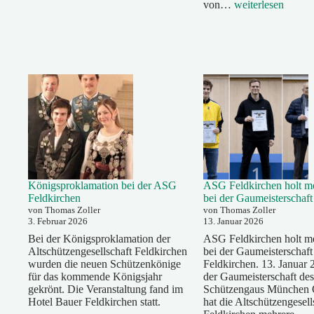
PM
von…
weiterlesen
Feldkirchner
Maifest
Königsproklamation bei der ASG
ASG Feldkirchen holt me
Feldkirchen
bei der Gaumeisterschaf
von Thomas Zoller
von Thomas Zoller
3. Februar 2026
13. Januar 2026
Bei der Königsproklamation der
ASG Feldkirchen holt me
Altschützengesellschaft Feldkirchen
bei der Gaumeisterschaf
wurden die neuen Schützenkönige
Feldkirchen. 13. Januar 
für das kommende Königsjahr
der Gaumeisterschaft des
gekrönt. Die Veranstaltung fand im
Schützengaus München 
Hotel Bauer Feldkirchen statt.
hat die Altschützengesell