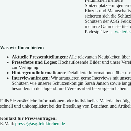
Feldkirchen mehrere
Spitzenplatzierungen erre
Einzel- und Mannschaft
sicherten sich die Schüt
Schützen der ASG Feldk
mehrere Gaumeistertitel 
ASG
Podestplätze.…
weiterle
Feldkirc
holt
mehrere
Was wir Ihnen bieten:
Titel
Aktuelle Pressemitteilungen
: Alle relevanten Neuigkeiten über
bei
Pressefotos und Logos
: Hochauflösende Bilder und unser Verei
der
zur Verfügung.
Gaumeist
Hintergrundinformationen
: Detaillierte Informationen über un
2026
Interviewanfragen
: Wir arrangieren gerne Interviews mit unser
Schützen wie unserer Schützenkönigin Sarah Janson sowie langjä
besonders in der Jugend- und Vereinsarbeit hervorgetan haben..
Falls Sie zusätzliche Informationen oder individuelles Material benötig
schnell und unkompliziert bei der Erstellung von Berichten und Artikel
Kontakt für Presseanfragen:
E-Mail:
presse@asg-feldkirchen.de