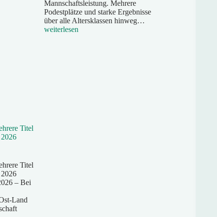
Mannschaftsleistung. Mehrere
Podestplätze und starke Ergebnisse
Bezirksmeisterschaft
über alle Altersklassen hinweg…
2026:
weiterlesen
ASG
Feldkirchen
überzeugt
geschlossen
hrere Titel
t 2026
hrere Titel
t 2026
2026 – Bei
Ost-Land
schaft