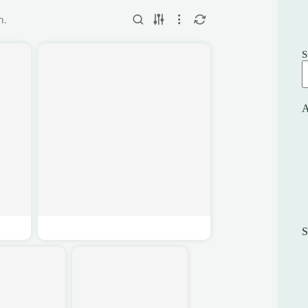
n.
S
A
S