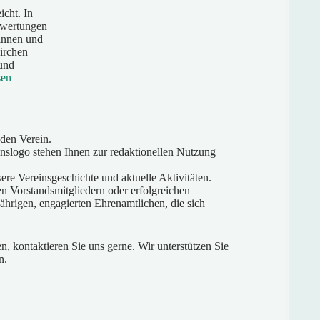
icht. In
swertungen
zinnen und
irchen
und
sen
hen
 den Verein.
nslogo stehen Ihnen zur redaktionellen Nutzung
erschaft
sere Vereinsgeschichte und aktuelle Aktivitäten.
en Vorstandsmitgliedern oder erfolgreichen
hrigen, engagierten Ehrenamtlichen, die sich
en, kontaktieren Sie uns gerne. Wir unterstützen Sie
n.