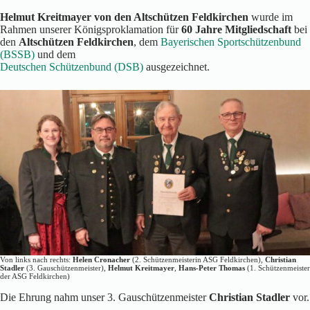
Helmut Kreitmayer von den Altschützen Feldkirchen
wurde im
Rahmen unserer Königsproklamation für
60 Jahre Mitgliedschaft
bei
den
Altschützen Feldkirchen
, dem
Bayerischen Sportschützenbund
(BSSB)
und dem
Deutschen Schützenbund (DSB)
ausgezeichnet.
Von links nach rechts:
Helen Cronacher
(2. Schützenmeisterin ASG Feldkirchen),
Christian
Stadler
(3. Gauschützenmeister),
Helmut Kreitmayer
,
Hans-Peter Thomas
(1. Schützenmeister
der ASG Feldkirchen)
Die Ehrung nahm unser 3. Gauschützenmeister
Christian Stadler
vor.