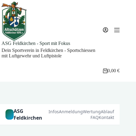
Zum
Inhalt
springen
ASG Feldkirchen - Sport mit Fokus
Dein Sportverein in Feldkirchen - Sportschiessen
mit Luftgewehr und Luftpistole
0,00
€
Warenkorb
ASG
Infos
Anmeldung
Wertung
Ablauf
Feldkirchen
FAQ
Kontakt